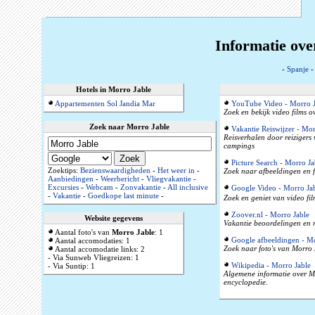
Informatie ove
-
Spanje
Hotels in Morro Jable
Appartementen Sol Jandia Mar
YouTube Video - Morro J
Zoek en bekijk video films 
Zoek naar Morro Jable
Vakantie Reiswijzer - Mor
Reisverhalen door reizigers
campings
Picture Search - Morro Ja
Zoektips:
Bezienswaardigheden
-
Het weer in
-
Zoek naar afbeeldingen en f
Aanbiedingen
-
Weerbericht
-
Vliegvakantie
-
Excursies
-
Webcam
-
Zonvakantie
-
All inclusive
Google Video - Morro Ja
-
Vakantie
-
Goedkope last minute
-
Zoek en geniet van video fi
Zoover.nl - Morro Jable
Website gegevens
Vakantie beoordelingen en r
Aantal foto's van
Morro Jable
: 1
Google afbeeldingen - Mo
Aantal accomodaties: 1
Zoek naar foto's van Morro 
Aantal accomodatie links: 2
- Via Sunweb Vliegreizen: 1
Wikipedia - Morro Jable
- Via Suntip: 1
Algemene informatie over Mo
encyclopedie.