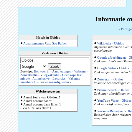
Informatie o
-
Portuga
Hotels in Obidos
Appartementen Casa Sao Rafael
Wikipedia - Obidos
Algemene informatie over Ob
encyclopedie.
Zoek naar Obidos
Google afbeeldingen - O
Zoek naar foto's van Obidos
Google Video - Obidos
Zoektips:
Het weer in
-
Aanbiedingen
-
Webcam
-
Zoek en geniet van video fi
Zonvakantie
-
Vliegvakantie
-
Goedkope last
minute
-
All inclusive
-
Excursies
-
Vakantie
-
Zoover.nl - Obidos
Weerbericht
-
Bezienswaardigheden
-
Vakantie beoordelingen en 
Picture Search - Obidos
Website gegevens
Zoek naar afbeeldingen en 
Aantal foto's van
Obidos
: 1
YouTube Video - Obidos
Aantal accomodaties: 1
Zoek en bekijk video films 
Aantal accomodatie links: 1
- Via Eliza Was Here: 1
Vakantie Reiswijzer - Ob
Reisverhalen door reizigers
campings