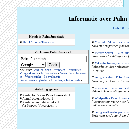
Informatie over Palm
-
Dubai & Em
Hotels in Palm Jumeirah
Hotel Atlantis The Palm
YouTube Video - Palm J
Zoek en bekijk video films 
Zoek naar Palm Jumeirah
Picture Search - Palm Ju
Zoek naar afbeeldingen en 
Vakantie Reiswijzer - Pa
Reisverhalen door reizigers
Zoektips:
Aanbiedingen
-
Webcam
-
Excursies
-
campings
Vliegvakantie
-
All inclusive
-
Vakantie
-
Het weer
in
-
Weerbericht
-
Zonvakantie
-
Google Video - Palm Jum
Bezienswaardigheden
-
Goedkope last minute
-
Zoek en geniet van video fi
Zoover.nl - Palm Jumeira
Website gegevens
Vakantie beoordelingen en r
Aantal foto's van
Palm Jumeirah
: 1
Wikipedia - Palm Jumeir
Aantal accomodaties: 1
Algemene informatie over P
Aantal accomodatie links: 1
online encyclopedie.
- Via Sunweb Vliegreizen: 1
Google afbeeldingen - P
Zoek naar foto's van Palm J