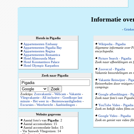
Informatie ove
-
Grieke
Hotels in Pigadia
Appartementen Embassy
Wikipedia - Pigadia
Appartementen Pigadia Bay
Algemene informatie over Pi
Appartementen Regina
encyclopedie.
Appartementen Romantica
Hotel Alimounda Mare
Picture Search - Pigadia
Hotel Konstantinos Palace
Zoek naar afbeeldingen en f
Hotel Olympic Karpathos
Zoover.nl - Pigadia
Vakantie beoordelingen en r
Zoek naar Pigadia
Vakantie Reiswijzer - Pig
Reisverhalen door reizigers
campings
Zoektips:
Zonvakantie
-
Webcam
-
Vakantie
-
Google afbeeldingen - Pi
Vliegvakantie
-
All inclusive
-
Goedkope last
Zoek naar foto's van Pigadi
minute
-
Het weer in
-
Bezienswaardigheden
-
Excursies
-
Weerbericht
-
Aanbiedingen
-
YouTube Video - Pigadia
Zoek en bekijk video films 
Website gegevens
Google Video - Pigadia
Zoek en geniet van video fil
Aantal foto's van
Pigadia
: 2
Aantal accomodaties: 15
Aantal accomodatie links: 15
- Via Sunweb Vliegreizen: 14