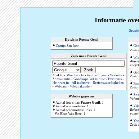
Informatie ove
-
Spanje
Hotels in Puente Genil
Cortijo San Jose
Goo
Zoek e
Zoek naar Puente Genil
Wik
Algeme
encyc
Goo
Zoektips:
Weerbericht
-
Aanbiedingen
-
Vakantie
-
Zoek n
Zonvakantie
-
Goedkope last minute
-
Excursies
-
Het weer in
-
All inclusive
-
Bezienswaardigheden
Pic
-
Webcam
-
Vliegvakantie
-
Zoek n
Zoo
Website gegevens
Vakant
Aantal foto's van
Puente Genil
: 0
Vak
Aantal accomodaties: 1
Reisve
Aantal accomodatie links: 1
campi
- Via Eliza Was Here: 1
You
Zoek e