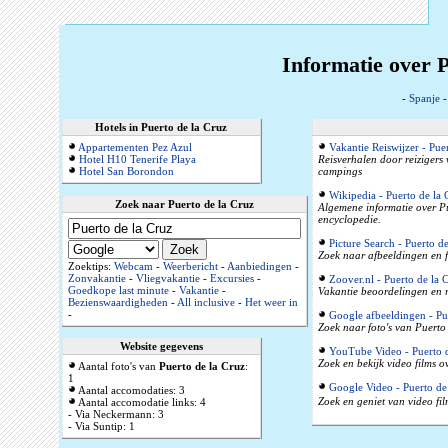
Informatie over P
-
Spanje
Hotels in Puerto de la Cruz
Appartementen Pez Azul
Vakantie Reiswijzer - Pue
Hotel H10 Tenerife Playa
Reisverhalen door reizigers
Hotel San Borondon
campings
Wikipedia - Puerto de la 
Zoek naar Puerto de la Cruz
Algemene informatie over Pue
encyclopedie.
Picture Search - Puerto de
Zoek naar afbeeldingen en f
Zoektips:
Webcam
-
Weerbericht
-
Aanbiedingen
-
Zonvakantie
-
Vliegvakantie
-
Excursies
-
Zoover.nl - Puerto de la 
Goedkope last minute
-
Vakantie
-
Vakantie beoordelingen en r
Bezienswaardigheden
-
All inclusive
-
Het weer in
-
Google afbeeldingen - Pu
Zoek naar foto's van Puerto 
Website gegevens
YouTube Video - Puerto d
Zoek en bekijk video films o
Aantal foto's van
Puerto de la Cruz
:
1
Google Video - Puerto de
Aantal accomodaties: 3
Zoek en geniet van video fil
Aantal accomodatie links: 4
- Via Neckermann: 3
- Via Suntip: 1