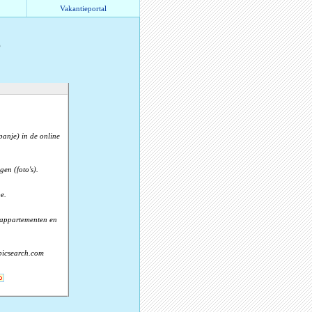
Vakantieportal
e
panje) in de online
en (foto's).
e.
, appartementen en
 picsearch.com