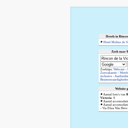
Hotels in Rincon
Hotel Molino de Sa
Zoek naar R
Zoektips:
Webcam
-
Zonvakantie
-
Weerb
inclusive
-
Aanbiedi
Bezienswaardighede
Website 
Aantal foto's van
R
Victoria
: 0
Aantal accomodati
Aantal accomodatie
- Via Eliza Was Here: