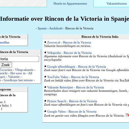
Hotels en Appartementen
Vakantiehuizen
Informatie over Rincon de la Victoria in Spanj
-
Spanje
-
Andalusië
- Rincon de la Victoria
 de la Victoria
Rincon de la Victoria links
ntillan
Zoover.nl - Rincon de la Victoria
Vakantie beoordelingen en reviews.
incon de la Victoria
Wikipedia - Rincon de la Victoria
Algemene informatie over Rincon de la Victoria (Andalusië in S
encyclopedie.
Google afbeeldingen - Rincon de la Victoria
Excursies
-
Vliegvakantie
-
Zoek naar foto's van Rincon de la Victoria via Google afbeelding
ericht
-
Het weer in
-
All
ngen
-
Vakantie
-
YouTube Video - Rincon de la Victoria
n
-
Goedkope last minute
-
Zoek en bekijk video films over Rincon de la Victoria via YouTub
Vakantie Reiswijzer - Rincon de la Victoria
gegevens
Reisverhalen door reizigers van vakantie bestemmingen, hotels
campings
incon de la
Picture Search - Rincon de la Victoria
es: 1
Zoek naar afbeeldingen en foto's van Rincon de la Victoria via
 links: 1
 1
Google Video - Rincon de la Victoria
Zoek en geniet van video filmpjes over Rincon de la Victoria.