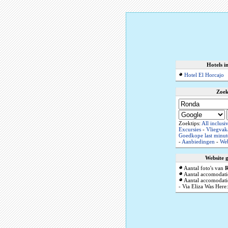
Hotels i
Hotel El Horcajo
Zoek
Zoektips:
All inclusi
Excursies
-
Vliegvak
Goedkope last minut
-
Aanbiedingen
-
We
Website 
Aantal foto's van
Aantal accomodati
Aantal accomodatie
- Via Eliza Was Here: