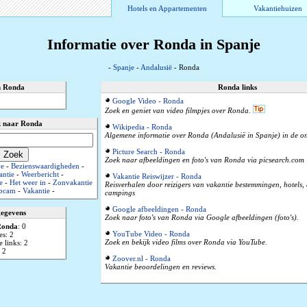
Hotels en Appartementen
Vakantiehuizen
Informatie over Ronda in Spanje
-
Spanje
-
Andalusië
- Ronda
n Ronda
Ronda links
Google Video - Ronda
Zoek en geniet van video filmpjes over Ronda.
 naar Ronda
Wikipedia - Ronda
Algemene informatie over Ronda (Andalusië in Spanje) in de on
Picture Search - Ronda
Zoek naar afbeeldingen en foto's van Ronda via picsearch.com
ve
-
Bezienswaardigheden
-
antie
-
Weerbericht
-
Vakantie Reiswijzer - Ronda
e
-
Het weer in
-
Zonvakantie
Reisverhalen door reizigers van vakantie bestemmingen, hotels
bcam
-
Vakantie
-
campings
Google afbeeldingen - Ronda
gegevens
Zoek naar foto's van Ronda via Google afbeeldingen (foto's).
Ronda
: 0
YouTube Video - Ronda
es: 2
Zoek en bekijk video films over Ronda via YouTube.
 links: 2
 2
Zoover.nl - Ronda
Vakantie beoordelingen en reviews.