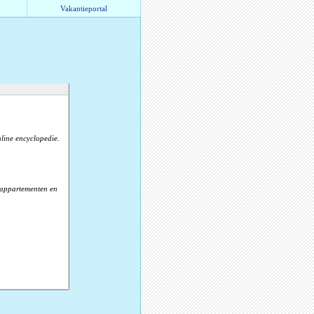
Vakantieportal
line encyclopedie.
, appartementen en