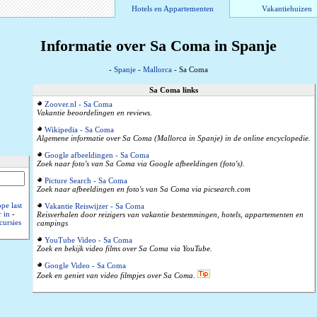
Hotels en Appartementen
Vakantiehuizen
Informatie over Sa Coma in Spanje
-
Spanje
-
Mallorca
- Sa Coma
Sa Coma links
Zoover.nl - Sa Coma
Vakantie beoordelingen en reviews.
Wikipedia - Sa Coma
Algemene informatie over Sa Coma (Mallorca in Spanje) in de online encyclopedie.
Google afbeeldingen - Sa Coma
Zoek naar foto's van Sa Coma via Google afbeeldingen (foto's).
Picture Search - Sa Coma
Zoek naar afbeeldingen en foto's van Sa Coma via picsearch.com
pe last
Vakantie Reiswijzer - Sa Coma
 in
-
Reisverhalen door reizigers van vakantie bestemmingen, hotels, appartementen en
cursies
campings
YouTube Video - Sa Coma
Zoek en bekijk video films over Sa Coma via YouTube.
Google Video - Sa Coma
Zoek en geniet van video filmpjes over Sa Coma.