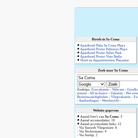
Hotels in Sa Coma
Aparthotel Palia Sa Coma Playa
Aparthotel Protur Palmeras Playa
Aparthotel Protur Safari Park
Aparthotel Protur Vista Badia
Hotel en Appartementen Playamar
Zoek naar Sa Coma
Zoektips:
Zonvakantie
-
Webcam
-
Goedko
minute
-
All inclusive
-
Vakantie
-
Het weer
Bezienswaardigheden
-
Vliegvakantie
-
Ex
-
Aanbiedingen
-
Weerbericht
-
Website gegevens
Aantal foto's van
Sa Coma
: 3
Aantal accomodaties: 10
Aantal accomodatie links: 12
- Via Sunweb Vliegreizen: 6
- Via Neckermann: 4
- Via Suntip: 2