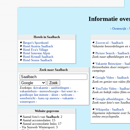
Informatie ove
-
Oostenrijk
-
Hotels in Saalbach
Berger's Sporthotel
Zoover.nl - Saalbach
Hotel Austria Saalbach
Vakantie beoordelingen en r
Hotel Eva's Village
Hotel Interstar Alpin
Picture Search - Saalbach
Hotel Kristall Saalbach
Zoek naar afbeeldingen en f
Hotel Sonne Saalbach
Vakantie Reiswijzer - Saa
Reisverhalen door reizigers
Zoek naar Saalbach
campings
Google Video - Saalbach
Zoek en geniet van video fi
Zoektips:
skivakantie
-
aanbiedingen
-
YouTube Video - Saalbac
vakantiehuis
-
sneeuwhoogte
-
het weer in
-
Zoek en bekijk video films 
goedkope last minute
-
skien
-
webcam
-
weerbericht
-
kans op sneeuw
-
vakantie
-
Google afbeeldingen - Sa
wintersport
-
Zoek naar foto's van Saalba
Wikipedia - Saalbach
Website gegevens
Algemene informatie over S
online encyclopedie.
Aantal foto's van
Saalbach
: 2
Aantal accomodaties: 15
Aantal accomodatie links: 17
- Via Sunweb Wintersport: 3