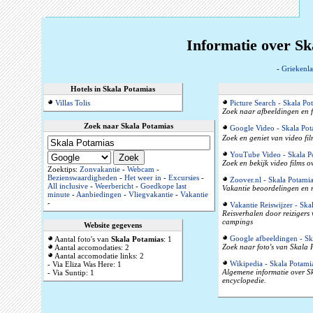
Informatie over Sk
-
Griekenl
Hotels in Skala Potamias
Villas Tolis
Picture Search - Skala Po
Zoek naar afbeeldingen en f
Zoek naar Skala Potamias
Google Video - Skala Pot
Zoek en geniet van video fi
YouTube Video - Skala P
Zoek en bekijk video films 
Zoektips:
Zonvakantie
-
Webcam
-
Bezienswaardigheden
-
Het weer in
-
Excursies
-
Zoover.nl - Skala Potamia
All inclusive
-
Weerbericht
-
Goedkope last
Vakantie beoordelingen en r
minute
-
Aanbiedingen
-
Vliegvakantie
-
Vakantie
-
Vakantie Reiswijzer - Ska
Reisverhalen door reizigers
campings
Website gegevens
Google afbeeldingen - Sk
Aantal foto's van
Skala Potamias
: 1
Zoek naar foto's van Skala 
Aantal accomodaties: 2
Aantal accomodatie links: 2
Wikipedia - Skala Potami
- Via Eliza Was Here: 1
Algemene informatie over Sk
- Via Suntip: 1
encyclopedie.