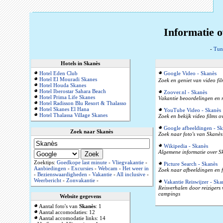
Informatie o
-
Tun
Hotels in Skanès
Hotel Eden Club
Google Video - Skanès
Hotel El Mouradi Skanes
Zoek en geniet van video fil
Hotel Houda Skanes
Hotel Iberostar Sahara Beach
Zoover.nl - Skanès
Hotel Prima Life Skanes
Vakantie beoordelingen en r
Hotel Radisson Blu Resort & Thalasso
Hotel Skanes El Hana
YouTube Video - Skanès
Hotel Thalassa Village Skanes
Zoek en bekijk video films 
Google afbeeldingen - Sk
Zoek naar Skanès
Zoek naar foto's van Skanès 
Wikipedia - Skanès
Algemene informatie over Sk
Zoektips:
Goedkope last minute
-
Vliegvakantie
-
Picture Search - Skanès
Aanbiedingen
-
Excursies
-
Webcam
-
Het weer in
Zoek naar afbeeldingen en f
-
Bezienswaardigheden
-
Vakantie
-
All inclusive
-
Weerbericht
-
Zonvakantie
-
Vakantie Reiswijzer - Ska
Reisverhalen door reizigers
campings
Website gegevens
Aantal foto's van
Skanès
: 1
Aantal accomodaties: 12
Aantal accomodatie links: 14