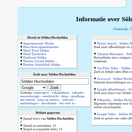
Informatie over Söl
-
Oostenrijk
-
Hotels in Sölden Hochsölden
Appartementen Nicola
Picture Search - Sölden 
Haus Alois appartementen
Zoek naar afbeeldingen en 
Hotel Tyrol Sölden
Hotel Tyrolerhof
Vakantie Reiswijzer - Sö
Parkhotel Sölden
Reisverhalen door reizigers
Pension Crystal Sölden
campings
Pension Schönblick Sölden
YouTube Video - Sölden
Zoek en bekijk video films 
Zoek naar Sölden Hochsölden
Zoover.nl - Sölden Hoch
Vakantie beoordelingen en r
Google afbeeldingen - S
Zoektips:
wintersport
-
vakantiehuis
-
vakantie
-
Zoek naar foto's van Sölden
sneeuwhoogte
-
weerbericht
-
skien
-
goedkope
last minute
-
kans op sneeuw
-
webcam
-
Wikipedia - Sölden Hoch
aanbiedingen
-
skivakantie
-
het weer in
-
Algemene informatie over Sö
online encyclopedie.
Website gegevens
Google Video - Sölden H
Zoek en geniet van video fi
Aantal foto's van
Sölden Hochsölden
:
2
Aantal accomodaties: 12
Aantal accomodatie links: 15