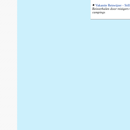
Vakantie Reiswijzer - Söll
Reisverhalen door reizigers
campings