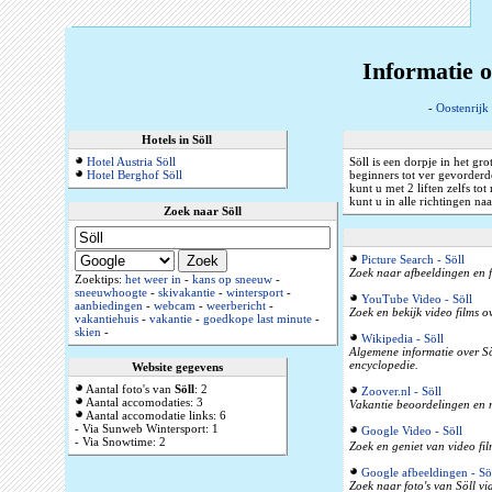
Informatie o
-
Oostenrijk
Hotels in Söll
Hotel Austria Söll
Söll is een dorpje in het gr
Hotel Berghof Söll
beginners tot ver gevorderd
kunt u met 2 liften zelfs t
kunt u in alle richtingen na
Zoek naar Söll
Picture Search - Söll
Zoek naar afbeeldingen en f
Zoektips:
het weer in
-
kans op sneeuw
-
sneeuwhoogte
-
skivakantie
-
wintersport
-
YouTube Video - Söll
aanbiedingen
-
webcam
-
weerbericht
-
Zoek en bekijk video films o
vakantiehuis
-
vakantie
-
goedkope last minute
-
skien
-
Wikipedia - Söll
Algemene informatie over Söl
encyclopedie.
Website gegevens
Aantal foto's van
Söll
: 2
Zoover.nl - Söll
Aantal accomodaties: 3
Vakantie beoordelingen en r
Aantal accomodatie links: 6
- Via Sunweb Wintersport: 1
Google Video - Söll
- Via Snowtime: 2
Zoek en geniet van video fil
Google afbeeldingen - Sö
Zoek naar foto's van Söll vi