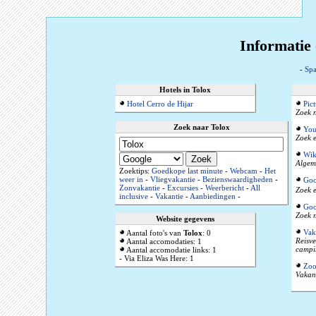
Informatie 
-
Spa
Hotels in Tolox
Hotel Cerro de Hijar
Pic
Zoek n
Zoek naar Tolox
You
Zoek e
Wik
Algeme
Zoektips:
Goedkope last minute
-
Webcam
-
Het
weer in
-
Vliegvakantie
-
Bezienswaardigheden
-
Goo
Zonvakantie
-
Excursies
-
Weerbericht
-
All
Zoek e
inclusive
-
Vakantie
-
Aanbiedingen
-
Goo
Zoek n
Website gegevens
Vak
Aantal foto's van
Tolox
: 0
Reisve
Aantal accomodaties: 1
campi
Aantal accomodatie links: 1
- Via Eliza Was Here: 1
Zoo
Vakant