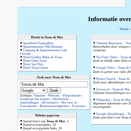
Informatie ove
-
Spanje
Hotels in Tossa de Mar
Aparthotel Esmeraldas
Vakantie Reiswijzer - Tos
Appartementen Villa Romana
Reisverhalen door reizigers
Camping & Appartementen Cala
campings
Llevado
Hotel Golden Bahia de Tossa
YouTube Video - Tossa d
Hotel Oasis Tossa
Zoek en bekijk video films 
Hotel San Eloy
Hotel Tossa Center
Google Video - Tossa de
Zoek en geniet van video fil
Zoek naar Tossa de Mar
Picture Search - Tossa de
Zoek naar afbeeldingen en f
Zoover.nl - Tossa de Mar
Vakantie beoordelingen en r
Zoektips:
Vakantie
-
Webcam
-
Vliegvakantie
-
Goedkope last minute
-
Weerbericht
-
Wikipedia - Tossa de Mar
Aanbiedingen
-
All inclusive
-
Het weer in
-
Algemene informatie over To
Zonvakantie
-
Bezienswaardigheden
-
Excursies
-
encyclopedie.
Google afbeeldingen - To
Website gegevens
Zoek naar foto's van Tossa 
Aantal foto's van
Tossa de Mar
: 2
Aantal accomodaties: 14
Aantal accomodatie links: 16