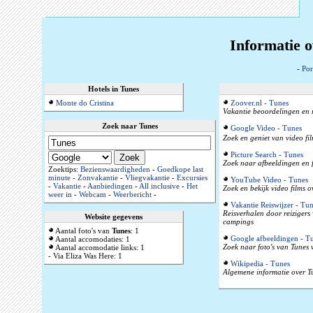
Informatie o
-
Por
Hotels in Tunes
Monte do Cristina
Zoover.nl - Tunes
Vakantie beoordelingen en 
Zoek naar Tunes
Google Video - Tunes
Zoek en geniet van video fi
Picture Search - Tunes
Zoek naar afbeeldingen en f
Zoektips:
Bezienswaardigheden
-
Goedkope last
minute
-
Zonvakantie
-
Vliegvakantie
-
Excursies
YouTube Video - Tunes
-
Vakantie
-
Aanbiedingen
-
All inclusive
-
Het
Zoek en bekijk video films 
weer in
-
Webcam
-
Weerbericht
-
Vakantie Reiswijzer - Tu
Reisverhalen door reizigers
Website gegevens
campings
Aantal foto's van
Tunes
: 1
Google afbeeldingen - T
Aantal accomodaties: 1
Zoek naar foto's van Tunes 
Aantal accomodatie links: 1
- Via Eliza Was Here: 1
Wikipedia - Tunes
Algemene informatie over Tu