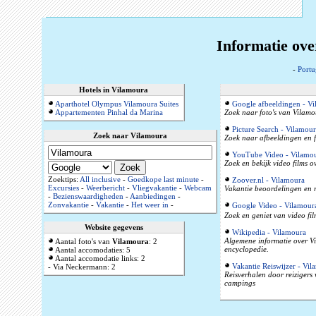
Informatie ove
-
Portu
Hotels in Vilamoura
Aparthotel Olympus Vilamoura Suites
Google afbeeldingen - V
Appartementen Pinhal da Marina
Zoek naar foto's van Vilamo
Picture Search - Vilamour
Zoek naar Vilamoura
Zoek naar afbeeldingen en f
YouTube Video - Vilamo
Zoek en bekijk video films 
Zoektips:
All inclusive
-
Goedkope last minute
-
Zoover.nl - Vilamoura
Excursies
-
Weerbericht
-
Vliegvakantie
-
Webcam
Vakantie beoordelingen en r
-
Bezienswaardigheden
-
Aanbiedingen
-
Zonvakantie
-
Vakantie
-
Het weer in
-
Google Video - Vilamour
Zoek en geniet van video fi
Website gegevens
Wikipedia - Vilamoura
Algemene informatie over Vi
Aantal foto's van
Vilamoura
: 2
encyclopedie.
Aantal accomodaties: 5
Aantal accomodatie links: 2
Vakantie Reiswijzer - Vil
- Via Neckermann: 2
Reisverhalen door reizigers
campings