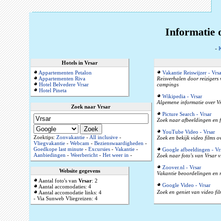
Informatie 
-
K
Hotels in Vrsar
Appartementen Petalon
Vakantie Reiswijzer - Vrsa
Appartementen Riva
Reisverhalen door reizigers
Hotel Belvedere Vrsar
campings
Hotel Pineta
Wikipedia - Vrsar
Algemene informatie over Vrs
Zoek naar Vrsar
Picture Search - Vrsar
Zoek naar afbeeldingen en f
YouTube Video - Vrsar
Zoektips:
Zonvakantie
-
All inclusive
-
Zoek en bekijk video films o
Vliegvakantie
-
Webcam
-
Bezienswaardigheden
-
Goedkope last minute
-
Excursies
-
Vakantie
-
Google afbeeldingen - Vr
Aanbiedingen
-
Weerbericht
-
Het weer in
-
Zoek naar foto's van Vrsar v
Zoover.nl - Vrsar
Website gegevens
Vakantie beoordelingen en r
Aantal foto's van
Vrsar
: 2
Google Video - Vrsar
Aantal accomodaties: 4
Zoek en geniet van video fil
Aantal accomodatie links: 4
- Via Sunweb Vliegreizen: 4