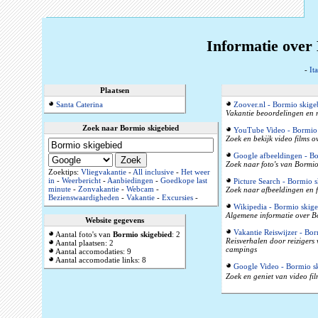
Informatie over 
-
Ita
Plaatsen
Santa Caterina
Zoover.nl - Bormio skige
Vakantie beoordelingen en r
Zoek naar Bormio skigebied
YouTube Video - Bormio 
Zoek en bekijk video films 
Google afbeeldingen - Bo
Zoek naar foto's van Bormio
Zoektips:
Vliegvakantie
-
All inclusive
-
Het weer
in
-
Weerbericht
-
Aanbiedingen
-
Goedkope last
Picture Search - Bormio 
minute
-
Zonvakantie
-
Webcam
-
Zoek naar afbeeldingen en f
Bezienswaardigheden
-
Vakantie
-
Excursies
-
Wikipedia - Bormio skige
Algemene informatie over Bo
Website gegevens
Vakantie Reiswijzer - Bo
Aantal foto's van
Bormio skigebied
: 2
Reisverhalen door reizigers
Aantal plaatsen: 2
campings
Aantal accomodaties: 9
Aantal accomodatie links: 8
Google Video - Bormio s
Zoek en geniet van video fi