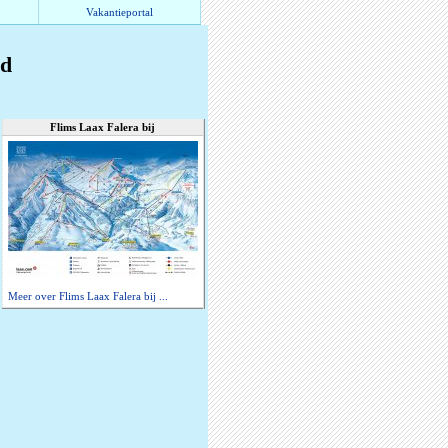
Vakantieportal
nd
Flims Laax Falera bij
Meer over Flims Laax Falera bij ...