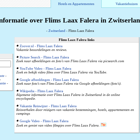
Hotels en Appartementen
Vakantiehuizen
nformatie over Flims Laax Falera in Zwitserla
-
Zwitserland
- Flims Laax Falera
Flims Laax Falera links
Zoover.nl - Flims Laax Falera
Vakantie beoordelingen en reviews.
Picture Search - Flims Laax Falera
Zoek naar afbeeldingen en foto's van Flims Laax Falera via picsearch.com
YouTube Video - Flims Laax Falera
Zoek en bekijk video films over Flims Laax Falera via YouTube.
ute
-
-
Google afbeeldingen - Flims Laax Falera
ntie
-
Zoek naar foto's van Flims Laax Falera via Google afbeeldingen (foto's).
Wikipedia - Flims Laax Falera
Algemene informatie over Flims Laax Falera in Zwitserland in de online
encyclopedie.
Vakantie Reiswijzer - Flims Laax Falera
Reisverhalen door reizigers van vakantie bestemmingen, hotels, appartementen en
campings
Google Video - Flims Laax Falera
Zoek en geniet van video filmpjes over Flims Laax Falera.