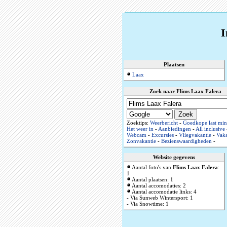
I
Plaatsen
Laax
Zoek naar Flims Laax Falera
Zoektips:
Weerbericht
-
Goedkope last min
Het weer in
-
Aanbiedingen
-
All inclusive
Webcam
-
Excursies
-
Vliegvakantie
-
Vaka
Zonvakantie
-
Bezienswaardigheden
-
Website gegevens
Aantal foto's van
Flims Laax Falera
:
1
Aantal plaatsen: 1
Aantal accomodaties: 2
Aantal accomodatie links: 4
- Via Sunweb Wintersport: 1
- Via Snowtime: 1