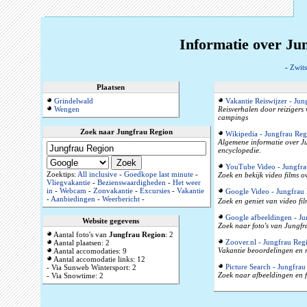
Informatie over Ju
-
Zwits
Plaatsen
Grindelwald
Vakantie Reiswijzer - Ju
Wengen
Reisverhalen door reizigers
campings
Zoek naar Jungfrau Region
Wikipedia - Jungfrau Reg
Algemene informatie over Ju
encyclopedie.
YouTube Video - Jungfra
Zoektips:
All inclusive
-
Goedkope last minute
-
Zoek en bekijk video films 
Vliegvakantie
-
Bezienswaardigheden
-
Het weer
in
-
Webcam
-
Zonvakantie
-
Excursies
-
Vakantie
Google Video - Jungfrau
-
Aanbiedingen
-
Weerbericht
-
Zoek en geniet van video fi
Google afbeeldingen - Ju
Website gegevens
Zoek naar foto's van Jungfr
Aantal foto's van
Jungfrau Region
: 2
Zoover.nl - Jungfrau Reg
Aantal plaatsen: 2
Vakantie beoordelingen en r
Aantal accomodaties: 9
Aantal accomodatie links: 12
Picture Search - Jungfra
- Via Sunweb Wintersport: 2
Zoek naar afbeeldingen en f
- Via Snowtime: 2