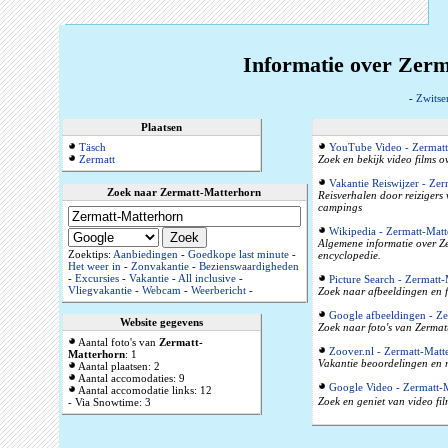
Informatie over Zerm
-
Zwitse
Plaatsen
Täsch
YouTube Video - Zermatt
Zermatt
Zoek en bekijk video films 
Vakantie Reiswijzer - Ze
Zoek naar Zermatt-Matterhorn
Reisverhalen door reizigers
campings
Wikipedia - Zermatt-Matt
Algemene informatie over Ze
Zoektips:
Aanbiedingen
-
Goedkope last minute
-
encyclopedie.
Het weer in
-
Zonvakantie
-
Bezienswaardigheden
-
Excursies
-
Vakantie
-
All inclusive
-
Picture Search - Zermatt
Vliegvakantie
-
Webcam
-
Weerbericht
-
Zoek naar afbeeldingen en f
Google afbeeldingen - Ze
Website gegevens
Zoek naar foto's van Zermat
Aantal foto's van
Zermatt-
Zoover.nl - Zermatt-Matt
Matterhorn
: 1
Vakantie beoordelingen en r
Aantal plaatsen: 2
Aantal accomodaties: 9
Google Video - Zermatt-
Aantal accomodatie links: 12
Zoek en geniet van video fi
- Via Snowtime: 3