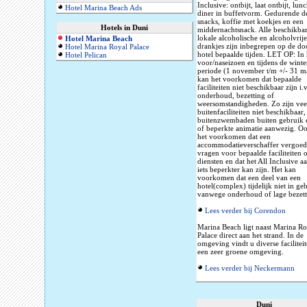
Inclusive: ontbijt, laat ontbijt, lun
Hotel Marina Beach Ads
diner in buffetvorm. Gedurende d
snacks, koffie met koekjes en een
Hotels in Duni
middernachtsnack. Alle beschikba
lokale alcoholische en alcoholvrije
Hotel Marina Beach
drankjes zijn inbegrepen op de do
Hotel Marina Royal Palace
hotel bepaalde tijden. LET OP: In 
Hotel Pelican
voor/naseizoen en tijdens de winte
periode (1 november t/m +/- 31 m
kan het voorkomen dat bepaalde
faciliteiten niet beschikbaar zijn i.
onderhoud, bezetting of
weersomstandigheden. Zo zijn vee
buitenfaciliteiten niet beschikbaar,
buitenzwembaden buiten gebruik 
of beperkte animatie aanwezig. O
het voorkomen dat een
accommodatieverschaffer vergoed
vragen voor bepaalde faciliteiten 
diensten en dat het All Inclusive 
iets beperkter kan zijn. Het kan
voorkomen dat een deel van een
hotel(complex) tijdelijk niet in geb
vanwege onderhoud of lage bezett
Lees verder bij Corendon
Marina Beach ligt naast Marina Ro
Palace direct aan het strand. In de
omgeving vindt u diverse facilitei
een zeer groene omgeving.
Lees verder bij Neckermann
Duni