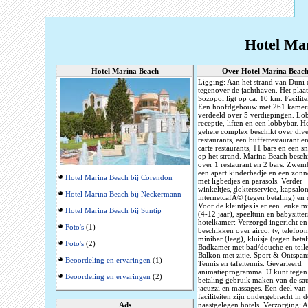
Hotel Ma
Hotel Marina Beach
Over Hotel Marina Beac
Ligging: Aan het strand van Duni 
tegenover de jachthaven. Het plaat
Sozopol ligt op ca. 10 km. Facilite
Een hoofdgebouw met 261 kamer
verdeeld over 5 verdiepingen. Lo
receptie, liften en een lobbybar. H
gehele complex beschikt over dive
restaurants, een buffetrestaurant en
carte restaurants, 11 bars en een s
op het strand. Marina Beach beschi
over 1 restaurant en 2 bars. Zwe
een apart kinderbadje en een zonn
Hotel Marina Beach bij Corendon
met ligbedjes en parasols. Verder
winkeltjes, dokterservice, kapsalon
Hotel Marina Beach bij Neckermann
internetcafÃ© (tegen betaling) en 
Voor de kleintjes is er een leuke m
Hotel Marina Beach bij Suntip
(4-12 jaar), speeltuin en babysitte
hotelkamer: Verzorgd ingericht en
Foto's
(1)
beschikken over airco, tv, telefoon
minibar (leeg), kluisje (tegen betal
Foto's
(2)
Badkamer met bad/douche en toile
Balkon met zitje. Sport & Ontspan
Beoordeling en ervaringen
(1)
Tennis en tafeltennis. Gevarieerd
animatieprogramma. U kunt tegen
Beoordeling en ervaringen
(2)
betaling gebruik maken van de sa
jacuzzi en massages. Een deel van
faciliteiten zijn ondergebracht in d
Ads
naastgelegen hotels. Verzorging: A