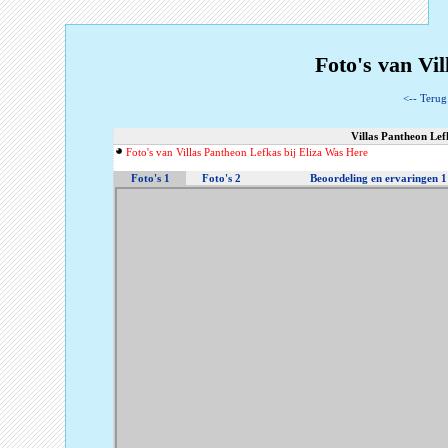
Foto's van Vil
<-- Terug
Villas Pantheon Lef
Foto's van Villas Pantheon Lefkas bij Eliza Was Here
Foto's 1
Foto's 2
Beoordeling en ervaringen 1