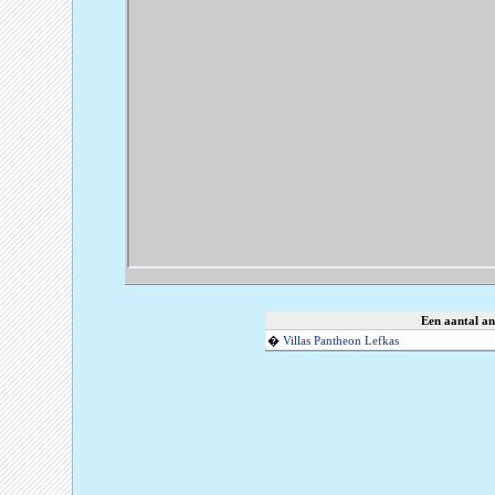
Een aantal an
�
Villas Pantheon Lefkas