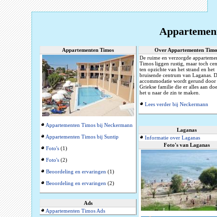
Appartement
Appartementen Timos
Over Appartementen Timo
De ruime en verzorgde apparteme
Timos liggen rustig, maar toch cen
ten opzichte van het strand en het
bruisende centrum van Laganas. 
accommodatie wordt gerund door
Griekse familie die er alles aan d
het u naar de zin te maken.
Lees verder bij Neckermann
Appartementen Timos bij Neckermann
Laganas
Appartementen Timos bij Suntip
Informatie over Laganas
Foto's van Laganas
Foto's
(1)
Foto's
(2)
Beoordeling en ervaringen
(1)
Beoordeling en ervaringen
(2)
Ads
Appartementen Timos Ads