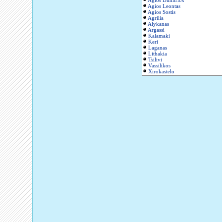
Agios Dimitrios
Agios Leontas
Agios Sostis
Agrilia
Alykanas
Argassi
Kalamaki
Keri
Laganas
Lithakia
Tsilivi
Vassilikos
Xirokastelo