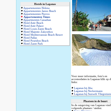
Hotels in Laganas
Appartementen Helena
Appartementen Janno Beach
Appartementen Pierros
Appartementen Timos
Appartmenten Canadian
Hotel Astir Beach
Hotel Astir Palace
Hotel Louis Zante Beach
Hotel Majestic Zakynthos
Hotel Mediterranean Beach Resort
Hotel Pallas
Hotel Poseidon Beach
Hotel Zante Park
Voor meer informatie, foto's en
accomodaties in Laganas klik op 
links:
Laganas bij Jiba
Laganas bij Neckermann
Laganas bij Sunweb Vliegreizen
Plaatsen in de buurt
In de omgeving van Laganas vind 
volgende plaatsen / steden: