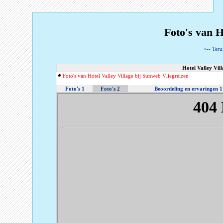
Foto's van H
<-- Teru
Hotel Valley Vil
Foto's van Hotel Valley Village bij Sunweb Vliegreizen
Foto's 1
Foto's 2
Beoordeling en ervaringen 1