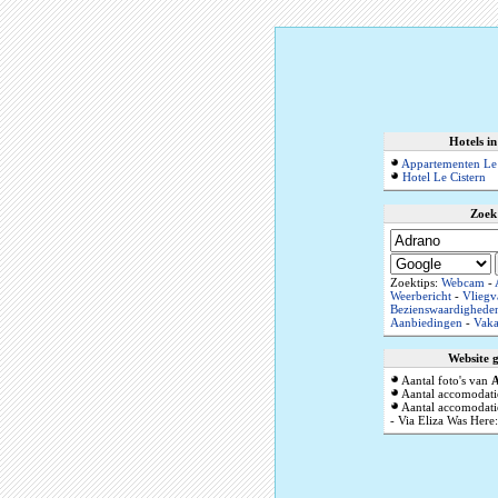
Hotels i
Appartementen Le 
Hotel Le Cistern
Zoek
Zoektips:
Webcam
-
Weerbericht
-
Vliegv
Bezienswaardighede
Aanbiedingen
-
Vaka
Website 
Aantal foto's van
Aantal accomodati
Aantal accomodatie
- Via Eliza Was Here: