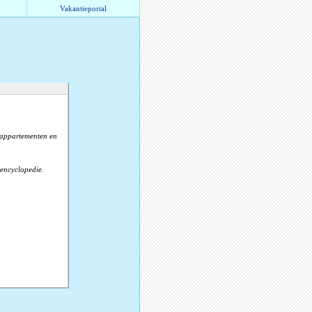
Vakantieportal
, appartementen en
 encyclopedie.