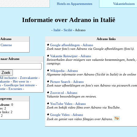
Hotels en Appartementen
Vakantiehuizen
Informatie over Adrano in Italië
-
Italië
-
Sicilië
- Adrano
n Adrano
Adrano links
Cisterne
Google afbeeldingen - Adrano
Zoek naar foto's van Adrano via Google afbeeldingen (foto's).
Vakantie Reiswijzer - Adrano
 naar Adrano
Reisverhalen door reizigers van vakantie bestemmingen, hotels
campings
Wikipedia - Adrano
Algemene informatie over Adrano (Sicilië in Italië) in de online
All inclusive
-
Zonvakantie
-
akantie
-
Het weer in
-
Picture Search - Adrano
n
-
Goedkope last minute
-
Zoek naar afbeeldingen en foto's van Adrano via picsearch.com
ntie
-
Excursies
-
Zoover.nl - Adrano
Vakantie beoordelingen en reviews.
gegevens
YouTube Video - Adrano
Adrano
: 0
Zoek en bekijk video films over Adrano via YouTube.
es: 2
 links: 2
Google Video - Adrano
 2
Zoek en geniet van video filmpjes over Adrano.