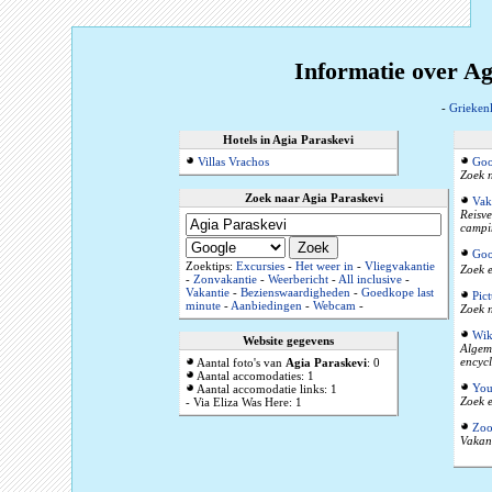
Informatie over Ag
-
Grieken
Hotels in Agia Paraskevi
Villas Vrachos
Goo
Zoek n
Zoek naar Agia Paraskevi
Vak
Reisve
campi
Goo
Zoektips:
Excursies
-
Het weer in
-
Vliegvakantie
Zoek e
-
Zonvakantie
-
Weerbericht
-
All inclusive
-
Vakantie
-
Bezienswaardigheden
-
Goedkope last
Pic
minute
-
Aanbiedingen
-
Webcam
-
Zoek n
Wik
Website gegevens
Algeme
encyc
Aantal foto's van
Agia Paraskevi
: 0
Aantal accomodaties: 1
You
Aantal accomodatie links: 1
Zoek e
- Via Eliza Was Here: 1
Zoo
Vakant