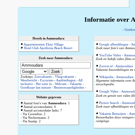
Informatie over 
-
Grieke
Hotels in Ammoudara
Appartementen Eleni Village
Google afbeeldingen - 
Hotel Club Apollonia Beach Resort
Zoek naar foto's van Ammoud
YouTube Video - Ammou
Zoek naar Ammoudara
Zoek en bekijk video films
Zoover.nl - Ammoudara
Vakantie beoordelingen en r
Zoektips:
Zonvakantie
-
Vliegvakantie
-
Wikipedia - Ammoudara
Weerbericht
-
Excursies
-
Aanbiedingen
-
All
Algemene informatie over A
inclusive
-
Het weer in
-
Webcam
-
Vakantie
-
encyclopedie.
Goedkope last minute
-
Bezienswaardigheden
-
Google Video - Ammoud
Zoek en geniet van video f
Website gegevens
Picture Search - Ammoud
Aantal foto's van
Ammoudara
: 1
Zoek naar afbeeldingen en 
Aantal accomodaties: 4
Aantal accomodatie links: 7
Vakantie Reiswijzer - A
- Via Corendon: 2
Reisverhalen door reizigers
- Via Neckermann: 2
campings
- Via Suntip: 2