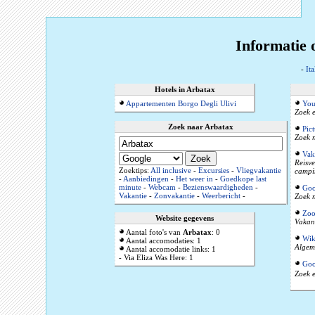
Informatie o
-
Ita
Hotels in Arbatax
Appartementen Borgo Degli Ulivi
You
Zoek e
Zoek naar Arbatax
Pic
Zoek n
Vak
Reisve
Zoektips:
All inclusive
-
Excursies
-
Vliegvakantie
campi
-
Aanbiedingen
-
Het weer in
-
Goedkope last
minute
-
Webcam
-
Bezienswaardigheden
-
Goo
Vakantie
-
Zonvakantie
-
Weerbericht
-
Zoek n
Zoo
Website gegevens
Vakant
Aantal foto's van
Arbatax
: 0
Wik
Aantal accomodaties: 1
Algeme
Aantal accomodatie links: 1
- Via Eliza Was Here: 1
Goo
Zoek e