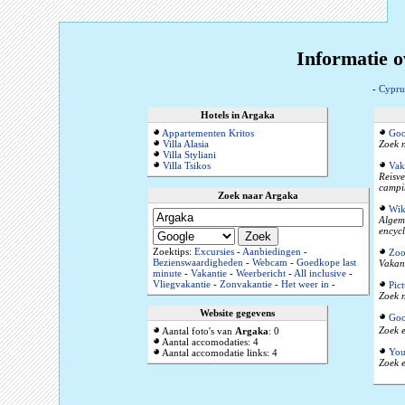
Informatie 
-
Cypru
Hotels in Argaka
Appartementen Kritos
Goo
Villa Alasia
Zoek n
Villa Styliani
Villa Tsikos
Vak
Reisve
campi
Zoek naar Argaka
Wik
Algeme
encyc
Zoektips:
Excursies
-
Aanbiedingen
-
Zoo
Bezienswaardigheden
-
Webcam
-
Goedkope last
Vakant
minute
-
Vakantie
-
Weerbericht
-
All inclusive
-
Vliegvakantie
-
Zonvakantie
-
Het weer in
-
Pic
Zoek n
Website gegevens
Goo
Zoek e
Aantal foto's van
Argaka
: 0
Aantal accomodaties: 4
You
Aantal accomodatie links: 4
Zoek e