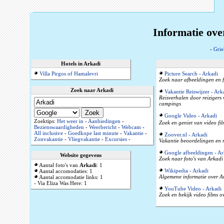
Informatie ove
-
Grie
Hotels in Arkadi
Villa Pirgos of Hamalevri
Picture Search - Arkadi
Zoek naar afbeeldingen en f
Zoek naar Arkadi
Vakantie Reiswijzer - Ark
Reisverhalen door reizigers
campings
Google Video - Arkadi
Zoektips:
Het weer in
-
Aanbiedingen
-
Zoek en geniet van video fil
Bezienswaardigheden
-
Weerbericht
-
Webcam
-
All inclusive
-
Goedkope last minute
-
Vakantie
-
Zoover.nl - Arkadi
Zonvakantie
-
Vliegvakantie
-
Excursies
-
Vakantie beoordelingen en r
Google afbeeldingen - Ar
Website gegevens
Zoek naar foto's van Arkadi 
Aantal foto's van
Arkadi
: 1
Wikipedia - Arkadi
Aantal accomodaties: 1
Algemene informatie over Ar
Aantal accomodatie links: 1
- Via Eliza Was Here: 1
YouTube Video - Arkadi
Zoek en bekijk video films o