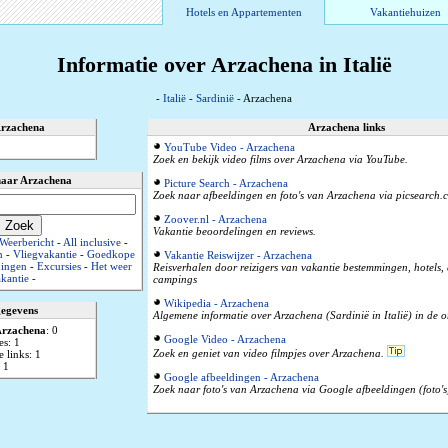
Hotels en Appartementen
Vakantiehuizen
Informatie over Arzachena in Italië
-
Italië
-
Sardinië
- Arzachena
Arzachena
Arzachena links
YouTube Video - Arzachena
Zoek en bekijk video films over Arzachena via YouTube.
naar Arzachena
Picture Search - Arzachena
Zoek naar afbeeldingen en foto's van Arzachena via picsearch.
Zoover.nl - Arzachena
Vakantie beoordelingen en reviews.
Weerbericht
-
All inclusive
-
n
-
Vliegvakantie
-
Goedkope
Vakantie Reiswijzer - Arzachena
ingen
-
Excursies
-
Het weer
Reisverhalen door reizigers van vakantie bestemmingen, hotels
kantie
-
campings
Wikipedia - Arzachena
gegevens
Algemene informatie over Arzachena (Sardinië in Italië) in de o
rzachena
: 0
Google Video - Arzachena
es: 1
Zoek en geniet van video filmpjes over Arzachena.
 links: 1
 1
Google afbeeldingen - Arzachena
Zoek naar foto's van Arzachena via Google afbeeldingen (foto's