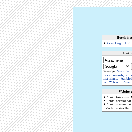
Hotels in 
Parco Degli Ulivi
Zoek 
Zoektips:
Vakantie
-
Bezienswaardighede
last minute
-
Aanbied
in
-
Webcam
-
Zonva
Website 
Aantal foto's van
A
Aantal accomodati
Aantal accomodatie
- Via Eliza Was Here: