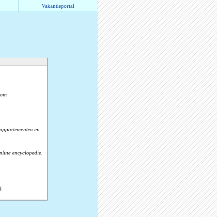
Vakantieportal
com
, appartementen en
nline encyclopedie.
).