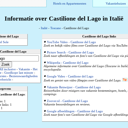
Hotels en Appartementen
Vakantiehuizen
Informatie over Castilione del Lago in Italië
-
Italië
-
Toscane
- Castilione del Lago
lione del Lago
Castilione del Lago links
el Sole
YouTube Video - Castilione del Lago
Zoek en bekijk video films over Castilione del Lago via YouTube
Castilione del Lago
Picture Search - Castilione del Lago
Zoek naar afbeeldingen en foto's van Castilione del Lago via p
Wikipedia - Castilione del Lago
Algemene informatie over Castilione del Lago (Toscane in Italië
All inclusive
-
Vakantie
-
Het
encyclopedie.
e
-
Goedkope last minute
-
rsies
-
Bezienswaardigheden
Google Video - Castilione del Lago
rbericht
-
Zoek en geniet van video filmpjes over Castilione del Lago.
Vakantie Reiswijzer - Castilione del Lago
gegevens
Reisverhalen door reizigers van vakantie bestemmingen, hotels
campings
astilione del Lago
:
Zoover.nl - Castilione del Lago
es: 1
Vakantie beoordelingen en reviews.
 links: 1
 1
Google afbeeldingen - Castilione del Lago
Zoek naar foto's van Castilione del Lago via Google afbeeldinge