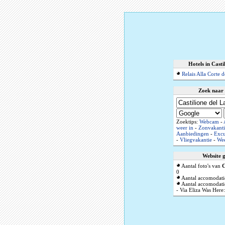
Hotels in Casti
Relais Alla Corte d
Zoek naar 
Zoektips:
Webcam
-
weer in
-
Zonvakanti
Aanbiedingen
-
Excu
-
Vliegvakantie
-
Wee
Website 
Aantal foto's van
C
0
Aantal accomodati
Aantal accomodatie
- Via Eliza Was Here: