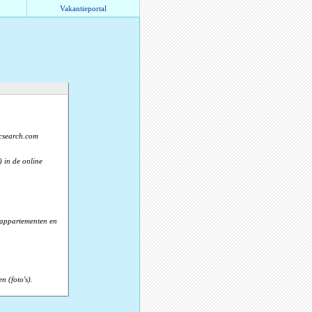
Vakantieportal
.
icsearch.com
) in de online
, appartementen en
n (foto's).