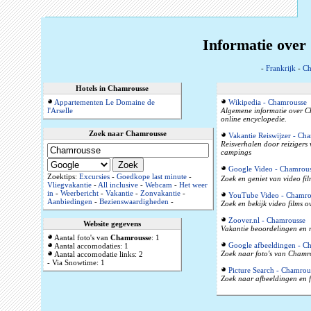
Informatie over
-
Frankrijk
-
Ch
Hotels in Chamrousse
Appartementen Le Domaine de
Wikipedia - Chamrousse
l'Arselle
Algemene informatie over C
online encyclopedie.
Zoek naar Chamrousse
Vakantie Reiswijzer - Ch
Reisverhalen door reizigers
campings
Google Video - Chamrou
Zoektips:
Excursies
-
Goedkope last minute
-
Zoek en geniet van video fi
Vliegvakantie
-
All inclusive
-
Webcam
-
Het weer
in
-
Weerbericht
-
Vakantie
-
Zonvakantie
-
YouTube Video - Chamro
Aanbiedingen
-
Bezienswaardigheden
-
Zoek en bekijk video films 
Zoover.nl - Chamrousse
Website gegevens
Vakantie beoordelingen en r
Aantal foto's van
Chamrousse
: 1
Google afbeeldingen - C
Aantal accomodaties: 1
Zoek naar foto's van Chamro
Aantal accomodatie links: 2
- Via Snowtime: 1
Picture Search - Chamrou
Zoek naar afbeeldingen en 