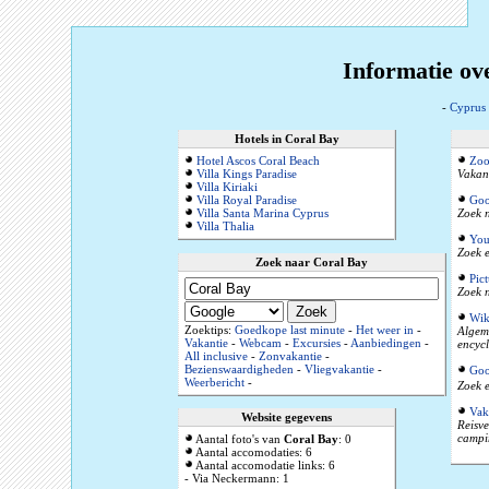
Informatie ov
-
Cyprus
Hotels in Coral Bay
Hotel Ascos Coral Beach
Zoo
Villa Kings Paradise
Vakant
Villa Kiriaki
Villa Royal Paradise
Goo
Villa Santa Marina Cyprus
Zoek n
Villa Thalia
You
Zoek e
Zoek naar Coral Bay
Pic
Zoek n
Wik
Zoektips:
Goedkope last minute
-
Het weer in
-
Algeme
Vakantie
-
Webcam
-
Excursies
-
Aanbiedingen
-
encyc
All inclusive
-
Zonvakantie
-
Bezienswaardigheden
-
Vliegvakantie
-
Goo
Weerbericht
-
Zoek e
Vak
Website gegevens
Reisve
campi
Aantal foto's van
Coral Bay
: 0
Aantal accomodaties: 6
Aantal accomodatie links: 6
- Via Neckermann: 1