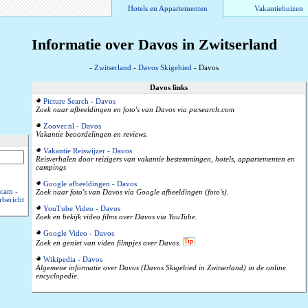
Hotels en Appartementen
Vakantiehuizen
Informatie over Davos in Zwitserland
-
Zwitserland
-
Davos Skigebied
- Davos
Davos links
Picture Search - Davos
Zoek naar afbeeldingen en foto's van Davos via picsearch.com
Zoover.nl - Davos
Vakantie beoordelingen en reviews.
Vakantie Reiswijzer - Davos
Reisverhalen door reizigers van vakantie bestemmingen, hotels, appartementen en
campings
Google afbeeldingen - Davos
cam
-
Zoek naar foto's van Davos via Google afbeeldingen (foto's).
bericht
YouTube Video - Davos
Zoek en bekijk video films over Davos via YouTube.
Google Video - Davos
Zoek en geniet van video filmpjes over Davos.
Wikipedia - Davos
Algemene informatie over Davos (Davos Skigebied in Zwitserland) in de online
encyclopedie.