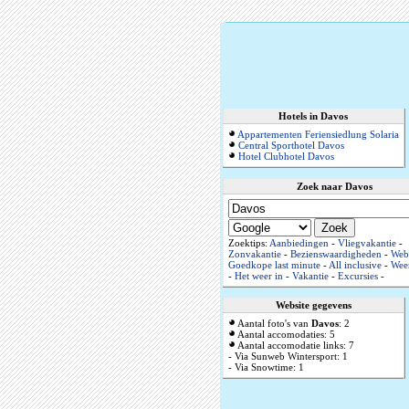
Hotels in Davos
Appartementen Feriensiedlung Solaria
Central Sporthotel Davos
Hotel Clubhotel Davos
Zoek naar Davos
Zoektips:
Aanbiedingen
-
Vliegvakantie
-
Zonvakantie
-
Bezienswaardigheden
-
Web
Goedkope last minute
-
All inclusive
-
Weer
-
Het weer in
-
Vakantie
-
Excursies
-
Website gegevens
Aantal foto's van
Davos
: 2
Aantal accomodaties: 5
Aantal accomodatie links: 7
- Via Sunweb Wintersport: 1
- Via Snowtime: 1