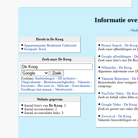
Informatie ov
-
Nede
Hotels in De Koog
Appartementen Residentie Californië
Picture Search - De Koog
Kustpark Texel
Zoek naar afbeeldingen en 
Google afbeeldingen - D
Zoek naar De Koog
Zoek naar foto's van De Koo
Wikipedia - De Koog
Algemene informatie over De
Zoektips:
Aanbiedingen
-
All inclusive
-
Vakantie Reiswijzer - De
Vliegvakantie
-
Bezienswaardigheden
-
Vakantie
-
Reisverhalen door reizigers
Excursies
-
Het weer in
-
Webcam
-
Zonvakantie
-
campings
Goedkope last minute
-
Weerbericht
-
YouTube Video - De Ko
Zoek en bekijk video films 
Website gegevens
Google Video - De Koog
Aantal foto's van
De Koog
: 2
Zoek en geniet van video fi
Aantal accomodaties: 2
Aantal accomodatie links: 3
Zoover.nl - De Koog
Vakantie beoordelingen en r