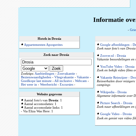
Informatie ove
-
Gri
Hotels in Drosia
Appartementen Aposperites
Google afbeeldingen - Dr
Zoek naar foto's van Drosia
Zoek naar Drosia
Zoover.nl - Drosia
Vakantie beoordelingen en 
YouTube Video - Drosia
Zoek en bekijk video films 
Zoektips:
Aanbiedingen
-
Zonvakantie
-
Bezienswaardigheden
-
Vliegvakantie
-
Vakantie
-
Vakantie Reiswijzer - Dro
Goedkope last minute
-
All inclusive
-
Webcam
-
Reisverhalen door reizigers
Het weer in
-
Weerbericht
-
Excursies
-
campings
Wikipedia - Drosia
Website gegevens
Algemene informatie over Dr
Aantal foto's van
Drosia
: 1
Picture Search - Drosia
Aantal accomodaties: 1
Zoek naar afbeeldingen en f
Aantal accomodatie links: 1
- Via Eliza Was Here: 1
Google Video - Drosia
Zoek en geniet van video fi