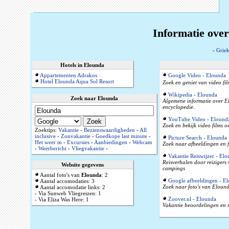
Informatie ove
-
Grie
Hotels in Elounda
Appartementen Adrakos
Google Video - Elounda
Hotel Elounda Aqua Sol Resort
Zoek en geniet van video fi
Wikipedia - Elounda
Zoek naar Elounda
Algemene informatie over El
encyclopedie.
YouTube Video - Elound
Zoek en bekijk video films 
Zoektips:
Vakantie
-
Bezienswaardigheden
-
All
inclusive
-
Zonvakantie
-
Goedkope last minute
-
Picture Search - Elounda
Het weer in
-
Excursies
-
Aanbiedingen
-
Webcam
Zoek naar afbeeldingen en 
-
Weerbericht
-
Vliegvakantie
-
Vakantie Reiswijzer - El
Reisverhalen door reizigers
Website gegevens
campings
Aantal foto's van
Elounda
: 2
Google afbeeldingen - E
Aantal accomodaties: 3
Zoek naar foto's van Elound
Aantal accomodatie links: 2
- Via Sunweb Vliegreizen: 1
Zoover.nl - Elounda
- Via Eliza Was Here: 1
Vakantie beoordelingen en r