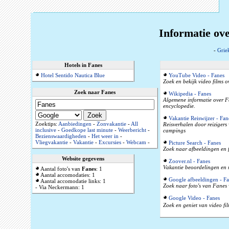
Informatie ov
-
Grie
Hotels in Fanes
Hotel Sentido Nautica Blue
YouTube Video - Fanes
Zoek en bekijk video films 
Zoek naar Fanes
Wikipedia - Fanes
Algemene informatie over F
encyclopedie.
Vakantie Reiswijzer - Fan
Zoektips:
Aanbiedingen
-
Zonvakantie
-
All
Reisverhalen door reizigers
inclusive
-
Goedkope last minute
-
Weerbericht
-
campings
Bezienswaardigheden
-
Het weer in
-
Vliegvakantie
-
Vakantie
-
Excursies
-
Webcam
-
Picture Search - Fanes
Zoek naar afbeeldingen en 
Website gegevens
Zoover.nl - Fanes
Vakantie beoordelingen en 
Aantal foto's van
Fanes
: 1
Aantal accomodaties: 1
Google afbeeldingen - F
Aantal accomodatie links: 1
Zoek naar foto's van Fanes 
- Via Neckermann: 1
Google Video - Fanes
Zoek en geniet van video fi