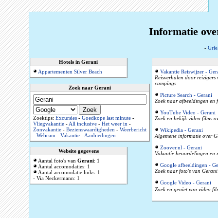
Informatie ove
-
Grie
Hotels in Gerani
Appartementen Silver Beach
Vakantie Reiswijzer - Ger
Reisverhalen door reizigers
campings
Zoek naar Gerani
Picture Search - Gerani
Zoek naar afbeeldingen en f
YouTube Video - Gerani
Zoektips:
Excursies
-
Goedkope last minute
-
Zoek en bekijk video films 
Vliegvakantie
-
All inclusive
-
Het weer in
-
Zonvakantie
-
Bezienswaardigheden
-
Weerbericht
Wikipedia - Gerani
-
Webcam
-
Vakantie
-
Aanbiedingen
-
Algemene informatie over Ge
Zoover.nl - Gerani
Website gegevens
Vakantie beoordelingen en r
Aantal foto's van
Gerani
: 1
Google afbeeldingen - Ge
Aantal accomodaties: 1
Zoek naar foto's van Gerani 
Aantal accomodatie links: 1
- Via Neckermann: 1
Google Video - Gerani
Zoek en geniet van video fil