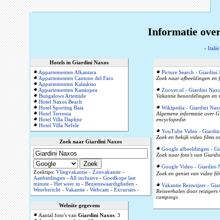
Informatie over
-
Italië
Hotels in Giardini Naxos
Appartementen Alkantara
Picture Search - Giardini
Appartementen Cantone del Faro
Zoek naar afbeeldingen en f
Appartementen Kalaskiso
Appartementen Kassiopea
Zoover.nl - Giardini Nax
Bungalows Artemide
Vakantie beoordelingen en r
Hotel Naxos Beach
Hotel Sporting Baia
Wikipedia - Giardini Nax
Hotel Terrenia
Algemene informatie over Gia
Hotel Villa Daphne
encyclopedie.
Hotel Villa Nefele
YouTube Video - Giardin
Zoek en bekijk video films 
Zoek naar Giardini Naxos
Google afbeeldingen - Gi
Zoek naar foto's van Giardi
Google Video - Giardini 
Zoektips:
Vliegvakantie
-
Zonvakantie
-
Zoek en geniet van video fi
Aanbiedingen
-
All inclusive
-
Goedkope last
minute
-
Het weer in
-
Bezienswaardigheden
-
Vakantie Reiswijzer - Gia
Weerbericht
-
Vakantie
-
Webcam
-
Excursies
-
Reisverhalen door reizigers
campings
Website gegevens
Aantal foto's van
Giardini Naxos
: 3