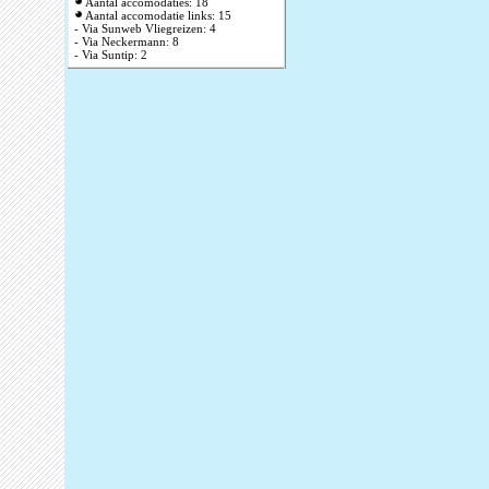
Aantal accomodaties: 18
Aantal accomodatie links: 15
- Via Sunweb Vliegreizen: 4
- Via Neckermann: 8
- Via Suntip: 2