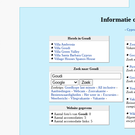
Informatie 
-
Cypru
Hotels in Goudi
Villa Ambrosia
Zoo
Villa Goudi
Vakant
Villa Green Valley
Villa Santa Barbara Cyprus
Goo
Village Houses Spanos House
Zoek e
Pic
Zoek naar Goudi
Zoek n
Goo
Zoek n
Zoektips:
Goedkope last minute
-
All inclusive
-
You
Aanbiedingen
-
Webcam
-
Zonvakantie
-
Zoek e
Bezienswaardigheden
-
Het weer in
-
Excursies
-
Weerbericht
-
Vliegvakantie
-
Vakantie
-
Vak
Reisve
campi
Website gegevens
Wik
Aantal foto's van
Goudi
: 0
Algeme
Aantal accomodaties: 5
encyc
Aantal accomodatie links: 5