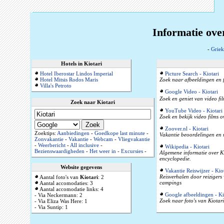
Informatie ove
-
Griek
Hotels in Kiotari
Hotel Iberostar Lindos Imperial
Picture Search - Kiotari
Hotel Mitsis Rodos Maris
Zoek naar afbeeldingen en f
Villa's Petroto
Google Video - Kiotari
Zoek en geniet van video fil
Zoek naar Kiotari
YouTube Video - Kiotari
Zoek en bekijk video films o
Zoover.nl - Kiotari
Zoektips:
Aanbiedingen
-
Goedkope last minute
-
Vakantie beoordelingen en 
Zonvakantie
-
Vakantie
-
Webcam
-
Vliegvakantie
-
Weerbericht
-
All inclusive
-
Wikipedia - Kiotari
Bezienswaardigheden
-
Het weer in
-
Excursies
-
Algemene informatie over Ki
encyclopedie.
Website gegevens
Vakantie Reiswijzer - Kio
Reisverhalen door reizigers
Aantal foto's van
Kiotari
: 2
campings
Aantal accomodaties: 3
Aantal accomodatie links: 4
Google afbeeldingen - Ki
- Via Neckermann: 2
Zoek naar foto's van Kiotari
- Via Eliza Was Here: 1
- Via Suntip: 1