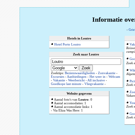
Informatie ove
-
Grie
Hotels in Loutro
Hotel Porto Loutro
Vak
Reisve
campi
Zoek naar Loutro
Goo
Zoek e
Wik
Zoektips:
Bezienswaardigheden
-
Zonvakantie
-
Algeme
Excursies
-
Aanbiedingen
-
Het weer in
-
Webcam
-
Vakantie
-
Weerbericht
-
All inclusive
-
Pic
Goedkope last minute
-
Vliegvakantie
-
Zoek n
Zoo
Website gegevens
Vakant
Aantal foto's van
Loutro
: 0
You
Aantal accomodaties: 1
Zoek e
Aantal accomodatie links: 1
- Via Eliza Was Here: 1
Goo
Zoek n