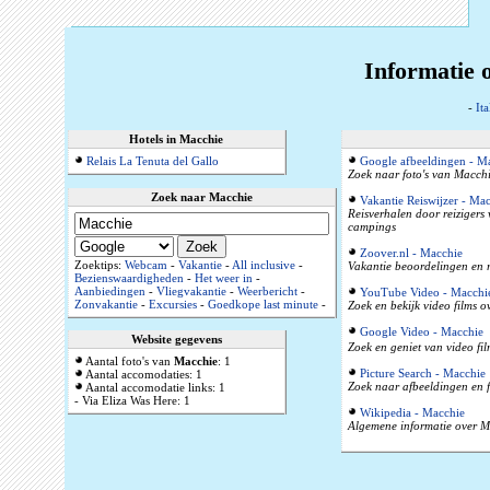
Informatie o
-
Ita
Hotels in Macchie
Relais La Tenuta del Gallo
Google afbeeldingen - M
Zoek naar foto's van Macchi
Zoek naar Macchie
Vakantie Reiswijzer - Ma
Reisverhalen door reizigers
campings
Zoover.nl - Macchie
Zoektips:
Webcam
-
Vakantie
-
All inclusive
-
Vakantie beoordelingen en r
Bezienswaardigheden
-
Het weer in
-
Aanbiedingen
-
Vliegvakantie
-
Weerbericht
-
YouTube Video - Macchi
Zonvakantie
-
Excursies
-
Goedkope last minute
-
Zoek en bekijk video films 
Google Video - Macchie
Website gegevens
Zoek en geniet van video fi
Aantal foto's van
Macchie
: 1
Picture Search - Macchie
Aantal accomodaties: 1
Zoek naar afbeeldingen en f
Aantal accomodatie links: 1
- Via Eliza Was Here: 1
Wikipedia - Macchie
Algemene informatie over Ma