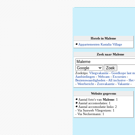
Hotels in Maleme
Appartementen Kastalia Village
Zoek naar Maleme
Zoektips:
Vliegvakantie
-
Goedkope last m
Aanbiedingen
-
Webcam
-
Excursies
-
Bezienswaardigheden
-
All inclusive
-
Het 
-
Weerbericht
-
Zonvakantie
-
Vakantie
-
Website gegevens
Aantal foto's van
Maleme
: 1
Aantal accomodaties: 1
Aantal accomodatie links: 2
- Via Sunweb Vliegreizen: 1
- Via Neckermann: 1