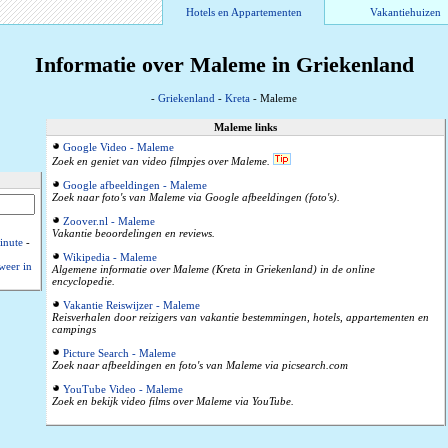
Hotels en Appartementen
Vakantiehuizen
Informatie over Maleme in Griekenland
-
Griekenland
-
Kreta
- Maleme
Maleme links
Google Video - Maleme
Zoek en geniet van video filmpjes over Maleme.
Google afbeeldingen - Maleme
Zoek naar foto's van Maleme via Google afbeeldingen (foto's).
Zoover.nl - Maleme
Vakantie beoordelingen en reviews.
inute
-
Wikipedia - Maleme
weer in
Algemene informatie over Maleme (Kreta in Griekenland) in de online
encyclopedie.
Vakantie Reiswijzer - Maleme
Reisverhalen door reizigers van vakantie bestemmingen, hotels, appartementen en
campings
Picture Search - Maleme
Zoek naar afbeeldingen en foto's van Maleme via picsearch.com
YouTube Video - Maleme
Zoek en bekijk video films over Maleme via YouTube.