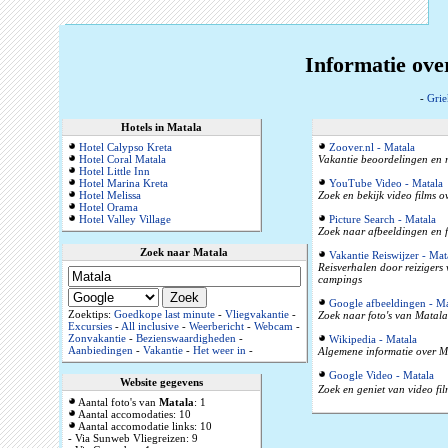
Informatie ove
-
Grie
Hotels in Matala
Hotel Calypso Kreta
Zoover.nl - Matala
Hotel Coral Matala
Vakantie beoordelingen en r
Hotel Little Inn
Hotel Marina Kreta
YouTube Video - Matala
Hotel Melissa
Zoek en bekijk video films 
Hotel Orama
Hotel Valley Village
Picture Search - Matala
Zoek naar afbeeldingen en f
Zoek naar Matala
Vakantie Reiswijzer - Mat
Reisverhalen door reizigers
campings
Google afbeeldingen - Ma
Zoektips:
Goedkope last minute
-
Vliegvakantie
-
Zoek naar foto's van Matala
Excursies
-
All inclusive
-
Weerbericht
-
Webcam
-
Zonvakantie
-
Bezienswaardigheden
-
Wikipedia - Matala
Aanbiedingen
-
Vakantie
-
Het weer in
-
Algemene informatie over Ma
Google Video - Matala
Website gegevens
Zoek en geniet van video fi
Aantal foto's van
Matala
: 1
Aantal accomodaties: 10
Aantal accomodatie links: 10
- Via Sunweb Vliegreizen: 9